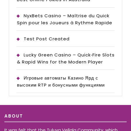
NyxBets Casino – Maîtrise du Quick
Spin pour les Joueurs à Rythme Rapide
Test Post Created
Lucky Green Casino – Quick‑Fire Slots
& Rapid Wins for the Modern Player
Игровые автоматы Казино Ярд с
высоким RTP и бонусными функциями
ABOUT
It was felt that the Tuluva Vellala Community, which