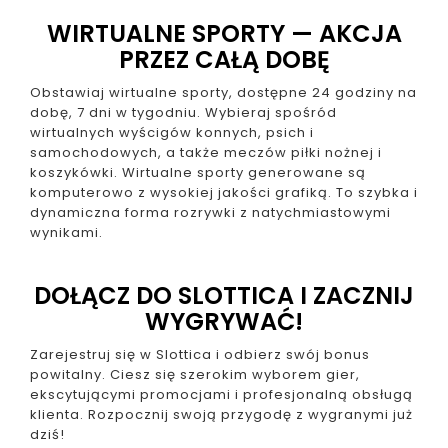
WIRTUALNE SPORTY — AKCJA
PRZEZ CAŁĄ DOBĘ
Obstawiaj wirtualne sporty, dostępne 24 godziny na
dobę, 7 dni w tygodniu. Wybieraj spośród
wirtualnych wyścigów konnych, psich i
samochodowych, a także meczów piłki nożnej i
koszykówki. Wirtualne sporty generowane są
komputerowo z wysokiej jakości grafiką. To szybka i
dynamiczna forma rozrywki z natychmiastowymi
wynikami.
DOŁĄCZ DO SLOTTICA I ZACZNIJ
WYGRYWAĆ!
Zarejestruj się w Slottica i odbierz swój bonus
powitalny. Ciesz się szerokim wyborem gier,
ekscytującymi promocjami i profesjonalną obsługą
klienta. Rozpocznij swoją przygodę z wygranymi już
dziś!