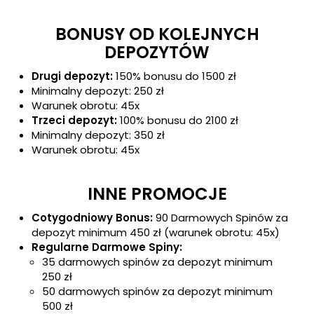
BONUSY OD KOLEJNYCH
DEPOZYTÓW
Drugi depozyt:
150% bonusu do 1500 zł
Minimalny depozyt: 250 zł
Warunek obrotu: 45x
Trzeci depozyt:
100% bonusu do 2100 zł
Minimalny depozyt: 350 zł
Warunek obrotu: 45x
INNE PROMOCJE
Cotygodniowy Bonus:
90 Darmowych Spinów za
depozyt minimum 450 zł (warunek obrotu: 45x)
Regularne Darmowe Spiny:
35 darmowych spinów za depozyt minimum
250 zł
50 darmowych spinów za depozyt minimum
500 zł