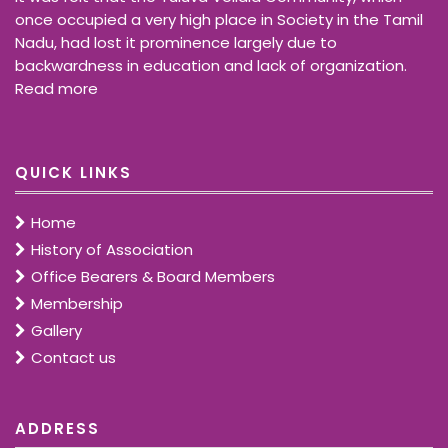
once occupied a very high place in Society in the Tamil
Nadu, had lost it prominence largely due to
backwardness in education and lack of organization.
Read more
QUICK LINKS
Home
History of Association
Office Bearers & Board Members
Membership
Gallery
Contact us
ADDRESS