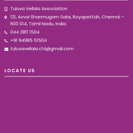
Tuluva Vellala Association
121, Avvai Shanmugam Salai, Royapettah, Chennai –
600 014, Tamil Nadu, India.
044 2811 1504
+91 94985 51504
tuluvavellala.c14@gmail.com
LOCATE US