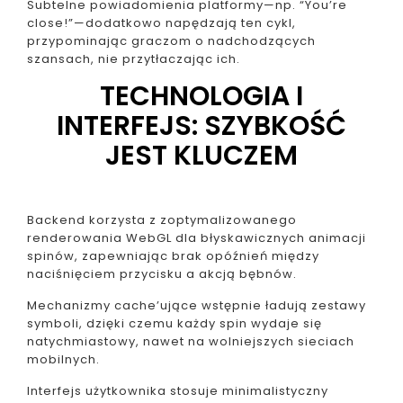
Subtelne powiadomienia platformy—np. “You’re
close!”—dodatkowo napędzają ten cykl,
przypominając graczom o nadchodzących
szansach, nie przytłaczając ich.
TECHNOLOGIA I
INTERFEJS: SZYBKOŚĆ
JEST KLUCZEM
Backend korzysta z zoptymalizowanego
renderowania WebGL dla błyskawicznych animacji
spinów, zapewniając brak opóźnień między
naciśnięciem przycisku a akcją bębnów.
Mechanizmy cache’ujące wstępnie ładują zestawy
symboli, dzięki czemu każdy spin wydaje się
natychmiastowy, nawet na wolniejszych sieciach
mobilnych.
Interfejs użytkownika stosuje minimalistyczny