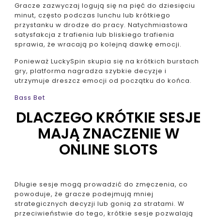
Gracze zazwyczaj logują się na pięć do dziesięciu
minut, często podczas lunchu lub krótkiego
przystanku w drodze do pracy. Natychmiastowa
satysfakcja z trafienia lub bliskiego trafienia
sprawia, że wracają po kolejną dawkę emocji.
Ponieważ LuckySpin skupia się na krótkich burstach
gry, platforma nagradza szybkie decyzje i
utrzymuje dreszcz emocji od początku do końca.
Bass Bet
DLACZEGO KRÓTKIE SESJE
MAJĄ ZNACZENIE W
ONLINE SLOTS
Długie sesje mogą prowadzić do zmęczenia, co
powoduje, że gracze podejmują mniej
strategicznych decyzji lub gonią za stratami. W
przeciwieństwie do tego, krótkie sesje pozwalają