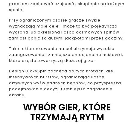
graczom zachować czujność i skupienie na każdym
spinie.
Przy ograniczonym czasie gracze zwykle
wyznaczają małe cele—może to być pojedyncza
wygrana lub określona liczba darmowych spinów—
zamiast gonić za dużymi jackpotami przez godziny.
Takie ukierunkowanie na cel utrzymuje wysokie
zaangażowanie i zmniejsza emocjonalne huśtawki,
które często towarzyszą dłuższej grze.
Design LuckySpin zachęca do tych krótkich, ale
intensywnych burstów, ograniczając liczbę
aktywnych wyświetlanych bębnów, co przyspiesza
podejmowanie decyzji i zmniejsza zagracenie
ekranu.
WYBÓR GIER, KTÓRE
TRZYMAJĄ RYTM