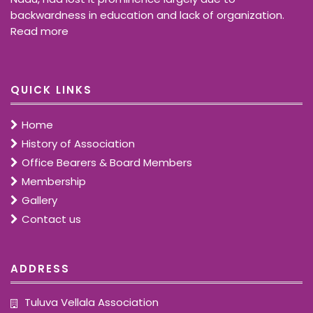
backwardness in education and lack of organization.
Read more
QUICK LINKS
Home
History of Association
Office Bearers & Board Members
Membership
Gallery
Contact us
ADDRESS
Tuluva Vellala Association