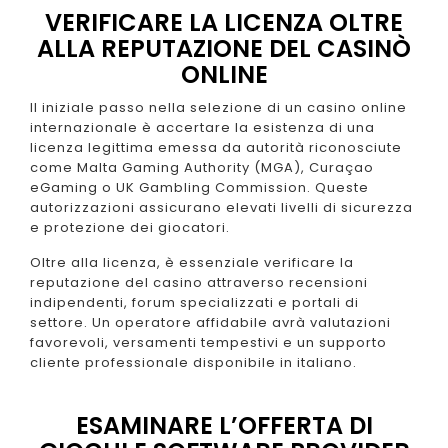
VERIFICARE LA LICENZA OLTRE
ALLA REPUTAZIONE DEL CASINÒ
ONLINE
Il iniziale passo nella selezione di un casino online
internazionale è accertare la esistenza di una
licenza legittima emessa da autorità riconosciute
come Malta Gaming Authority (MGA), Curaçao
eGaming o UK Gambling Commission. Queste
autorizzazioni assicurano elevati livelli di sicurezza
e protezione dei giocatori.
Oltre alla licenza, è essenziale verificare la
reputazione del casino attraverso recensioni
indipendenti, forum specializzati e portali di
settore. Un operatore affidabile avrà valutazioni
favorevoli, versamenti tempestivi e un supporto
cliente professionale disponibile in italiano.
ESAMINARE L’OFFERTA DI