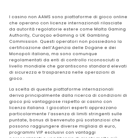
I casino non AAMS sono piattaforme di gioco online
che operano con licenze internazionali rilasciate
da autorità regolatorie estere come Malta Gaming
Authority, Curaçao eGaming o UK Gambling
Commission. Questi operatori non possiedono la
certificazione dell’Agenzia delle Dogane e dei
Monopoli italiana, ma sono comunque
regolamentati da enti di controllo riconosciuti a
livello mondiale che garantiscono standard elevati
di sicurezza e trasparenza nelle operazioni di
gioco.
La scelta di queste piattaforme internazionali
deriva principalmente dalla ricerca di condizioni di
gioco più vantaggiose rispetto ai casino con
licenza italiana. I giocatori esperti apprezzano
particolarmente l’assenza di limiti stringenti sulle
puntate, bonus di benvenuto più sostanziosi che
possono raggiungere diverse migliaia di euro,
programmi VIP esclusivi con vantaggi