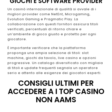
GIOCHI E SOFTWARE PROVIDER
Un casinò internazionale di qualità si avvale di i
migliori provider come NetEnt, Microgaming,
Evolution Gaming e Pragmatic Play. La
collaborazione con questi fornitori assicura titoli
verificati, percentuali di ritorno chiare e
un’ambiente di gioco giusto e protetto per ogni
giocatore.
È importante verificare che la piattaforma
proponga una ampia selezione di titoli: slot
machine, giochi da tavolo, live casino e opzioni
progressive. Un catalogo diversificato con migliaia
di titoli e update frequenti segnala un operatore
serio e attento alle esigenze dei giocatori esperti.
CONSIGLI ULTIMI PER
ACCEDERE A I TOP CASINO
NON AAMS