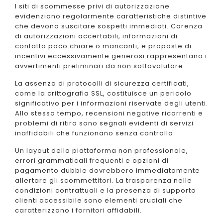
I siti di scommesse privi di autorizzazione
evidenziano regolarmente caratteristiche distintive
che devono suscitare sospetti immediati. Carenza
di autorizzazioni accertabili, informazioni di
contatto poco chiare o mancanti, e proposte di
incentivi eccessivamente generosi rappresentano i
avvertimenti preliminari da non sottovalutare.
La assenza di protocolli di sicurezza certificati,
come la crittografia SSL, costituisce un pericolo
significativo per i informazioni riservate degli utenti.
Allo stesso tempo, recensioni negative ricorrenti e
problemi di ritiro sono segnali evidenti di servizi
inaffidabili che funzionano senza controllo.
Un layout della piattaforma non professionale,
errori grammaticali frequenti e opzioni di
pagamento dubbie dovrebbero immediatamente
allertare gli scommettitori. La trasparenza nelle
condizioni contrattuali e la presenza di supporto
clienti accessibile sono elementi cruciali che
caratterizzano i fornitori affidabili.