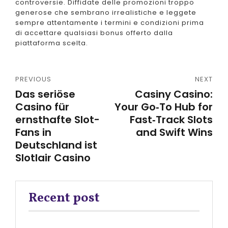
controversie. Diffidate delle promozioni troppo
generose che sembrano irrealistiche e leggete
sempre attentamente i termini e condizioni prima
di accettare qualsiasi bonus offerto dalla
piattaforma scelta.
PREVIOUS
NEXT
Das seriöse
Casiny Casino:
Casino für
Your Go‑To Hub for
ernsthafte Slot-
Fast‑Track Slots
Fans in
and Swift Wins
Deutschland ist
Slotlair Casino
Recent post