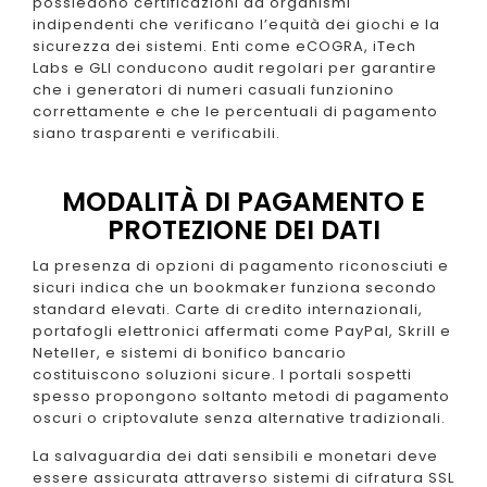
possiedono certificazioni da organismi
indipendenti che verificano l’equità dei giochi e la
sicurezza dei sistemi. Enti come eCOGRA, iTech
Labs e GLI conducono audit regolari per garantire
che i generatori di numeri casuali funzionino
correttamente e che le percentuali di pagamento
siano trasparenti e verificabili.
MODALITÀ DI PAGAMENTO E
PROTEZIONE DEI DATI
La presenza di opzioni di pagamento riconosciuti e
sicuri indica che un bookmaker funziona secondo
standard elevati. Carte di credito internazionali,
portafogli elettronici affermati come PayPal, Skrill e
Neteller, e sistemi di bonifico bancario
costituiscono soluzioni sicure. I portali sospetti
spesso propongono soltanto metodi di pagamento
oscuri o criptovalute senza alternative tradizionali.
La salvaguardia dei dati sensibili e monetari deve
essere assicurata attraverso sistemi di cifratura SSL