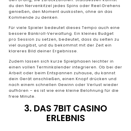
du den Nervenkitzel jedes Spins oder Reel‑Drehens
genießen, den Moment auskosten, ohne an das
Kommende zu denken.
Für viele Spieler bedeutet dieses Tempo auch eine
bessere Bankroll‑Verwaltung. Ein kleines Budget
pro Session zu setzen, bedeutet, dass du selten zu
viel ausgibst, und du bekommst mit der Zeit ein
klareres Bild deiner Ergebnisse.
Zudem lassen sich kurze Spielphasen leichter in
einen vollen Terminkalender integrieren. Ob bei der
Arbeit oder beim Entspannen zuhause, du kannst
dein Gerät anschließen, einen Knopf drücken und
nach einem schnellen Gewinn oder Verlust wieder
aufhören – es ist wie eine kleine Belohnung für die
freie Minute.
3. DAS 7BIT CASINO
ERLEBNIS