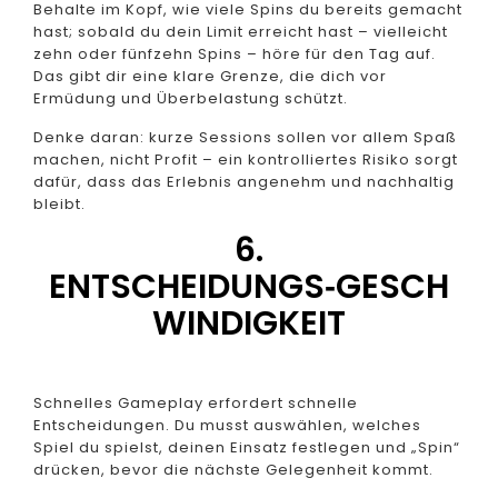
Behalte im Kopf, wie viele Spins du bereits gemacht
hast; sobald du dein Limit erreicht hast – vielleicht
zehn oder fünfzehn Spins – höre für den Tag auf.
Das gibt dir eine klare Grenze, die dich vor
Ermüdung und Überbelastung schützt.
Denke daran: kurze Sessions sollen vor allem Spaß
machen, nicht Profit – ein kontrolliertes Risiko sorgt
dafür, dass das Erlebnis angenehm und nachhaltig
bleibt.
6.
ENTSCHEIDUNGS‑GESCH
WINDIGKEIT
Schnelles Gameplay erfordert schnelle
Entscheidungen. Du musst auswählen, welches
Spiel du spielst, deinen Einsatz festlegen und „Spin“
drücken, bevor die nächste Gelegenheit kommt.