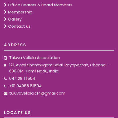
Office Bearers & Board Members
Membership
Gallery
Contact us
ADDRESS
Tuluva Vellala Association
121, Avvai Shanmugam Salai, Royapettah, Chennai –
600 014, Tamil Nadu, India.
044 2811 1504
+91 94985 51504
tuluvavellala.c14@gmail.com
LOCATE US