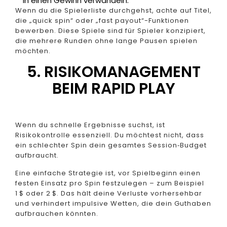
in einen Gewinn verwandeln.
Wenn du die Spielerliste durchgehst, achte auf Titel,
die „quick spin“ oder „fast payout“-Funktionen
bewerben. Diese Spiele sind für Spieler konzipiert,
die mehrere Runden ohne lange Pausen spielen
möchten.
5. RISIKOMANAGEMENT
BEIM RAPID PLAY
Wenn du schnelle Ergebnisse suchst, ist
Risikokontrolle essenziell. Du möchtest nicht, dass
ein schlechter Spin dein gesamtes Session‑Budget
aufbraucht.
Eine einfache Strategie ist, vor Spielbeginn einen
festen Einsatz pro Spin festzulegen – zum Beispiel
1 $ oder 2 $. Das hält deine Verluste vorhersehbar
und verhindert impulsive Wetten, die dein Guthaben
aufbrauchen könnten.