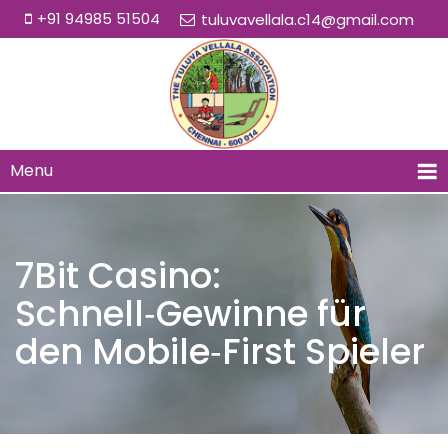
+91 94985 51504
tuluvavellala.c14@gmail.com
Menu
7Bit Casino:
Schnell‑Gewinne für
den Mobile‑First Spieler